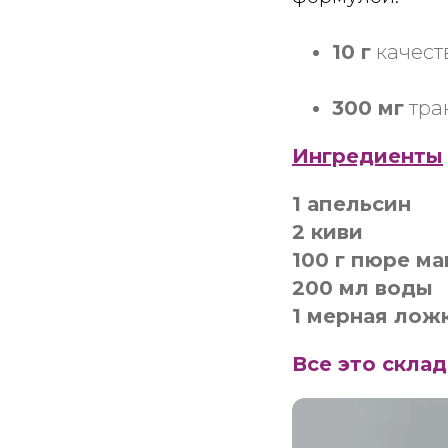
10 г
качест
300 мг
тра
Ингредиенты
1 апельсин
2 киви
100 г пюре ма
200 мл воды
1 мерная лож
Все это скла