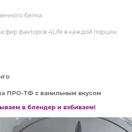
венного белка
нсфер факторов 4Life в каждой порции.
нго
ка ПРО-ТФ с ванильным вкусом
дываем в блендер и взбиваем!